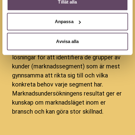
Tillåt alla
förstå er målgrupp och i slutändan öka
försäljningen. Baserat på
marknadsundersökningens resultat kan ni
Anpassa
ta beslut exempelvis gällande
prissättning, distribution och
Avvisa alla
marknadskanaler. Vi har effektiva
lösningar för att identifiera de grupper av
kunder (marknadssegment) som är mest
gynnsamma att rikta sig till och vilka
konkreta behov varje segment har.
Marknadsundersökningens resultat ger er
kunskap om marknadsläget inom er
bransch och kan göra stor skillnad.