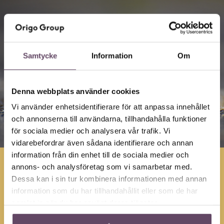
Samtycke
Information
Om
Denna webbplats använder cookies
Vi använder enhetsidentifierare för att anpassa innehållet
och annonserna till användarna, tillhandahålla funktioner
för sociala medier och analysera vår trafik. Vi
vidarebefordrar även sådana identifierare och annan
information från din enhet till de sociala medier och
annons- och analysföretag som vi samarbetar med.
Marknadsundersökning
Dessa kan i sin tur kombinera informationen med annan
information som du har tillhandahållit eller som de har
samlat in när du har använt deras tjänster.
En
marknadsundersökning
hjälper er att