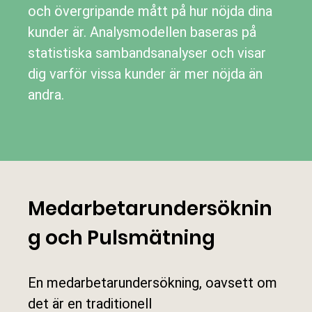
och övergripande mått på hur nöjda dina
kunder är. Analysmodellen baseras på
statistiska sambandsanalyser och visar
dig varför vissa kunder är mer nöjda än
andra.
Medarbetarundersöknin
g och Pulsmätning
En
medarbetarundersökning
, oavsett om
det är en traditionell