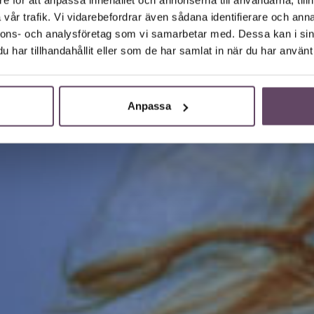
vår trafik. Vi vidarebefordrar även sådana identifierare och anna
nnons- och analysföretag som vi samarbetar med. Dessa kan i sin
har tillhandahållit eller som de har samlat in när du har använt 
Anpassa