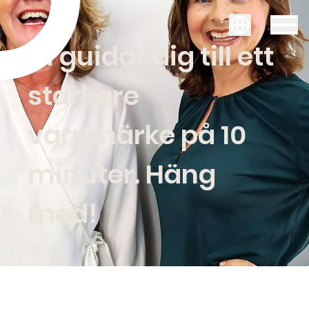
Svenska
Vi guidar dig till ett
starkare
varumärke på 10
minuter. Häng
med!