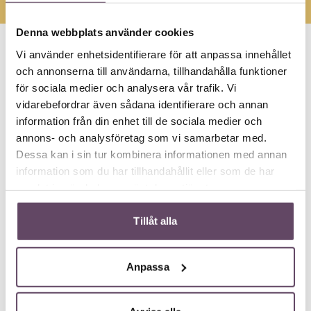
Denna webbplats använder cookies
Vi använder enhetsidentifierare för att anpassa innehållet
och annonserna till användarna, tillhandahålla funktioner
Hör av dig för ett
för sociala medier och analysera vår trafik. Vi
vidarebefordrar även sådana identifierare och annan
kostnadsfritt möte!
information från din enhet till de sociala medier och
annons- och analysföretag som vi samarbetar med.
Dessa kan i sin tur kombinera informationen med annan
information som du har tillhandahållit eller som de har
samlat in när du har använt deras tjänster.
Tillåt alla
Anpassa