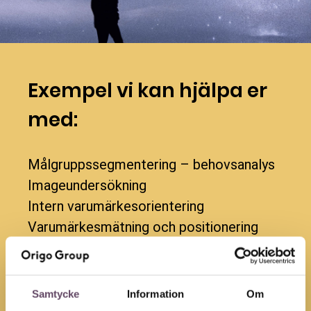
Exempel vi kan hjälpa er
med:
Målgruppssegmentering – behovsanalys
Imageundersökning
Intern varumärkesorientering
Varumärkesmätning och positionering
Varumärkesanalys / varumärkesplattform
Varumärkestracking / KPI tracking
Samtycke
Information
Om