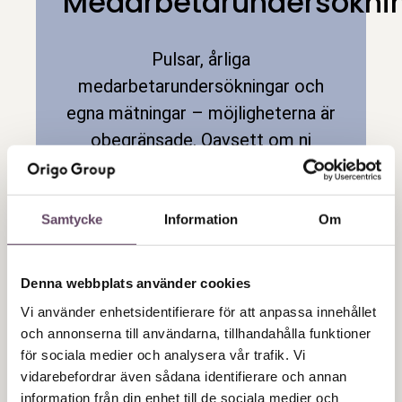
Medarbetarundersökni
Pulsar, årliga
medarbetarundersökningar och
egna mätningar – möjligheterna är
obegränsade. Oavsett om ni
sköter verktyget själva eller tar
hjälp av oss så ser vi till att
verktyget anpassas till er. Smidiga
Samtycke
Information
Om
och pedagogiska grafer och
prioriteringar blandas med
Denna webbplats använder cookies
stödmaterial som är riktade till
Vi använder enhetsidentifierare för att anpassa innehållet
just er verksamhet. Smart,
och annonserna till användarna, tillhandahålla funktioner
okomplicerat och anpassningsbart.
för sociala medier och analysera vår trafik. Vi
vidarebefordrar även sådana identifierare och annan
information från din enhet till de sociala medier och