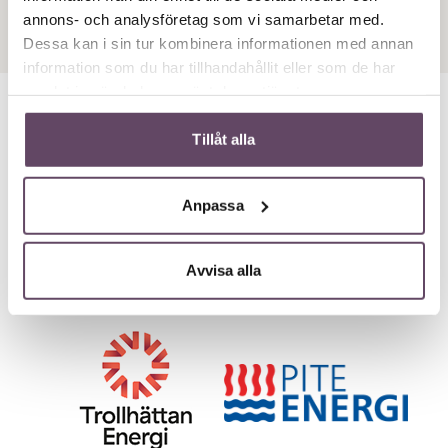
annons- och analysföretag som vi samarbetar med.
Dessa kan i sin tur kombinera informationen med annan
information som du har tillhandahållit eller som de har
samlat in när du har använt deras tjänster.
Tillåt alla
ANDRA ENERGI- OCH
VATTENBOLAG SOM ÄR KUNDER
Anpassa
TILL OSS
Avvisa alla