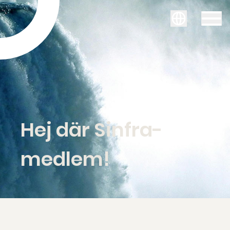
Svenska
Hej där Sinfra-
medlem!