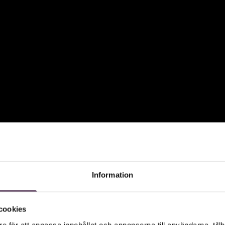
Information
cookies
e för att anpassa innehållet och annonserna till användarna, tillh