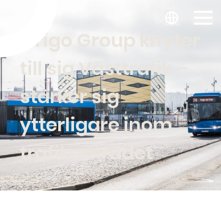
Svenska
Origo Group knyter
till sig Västtrafik –
stärker sig
ytterligare inom
trafikområdet