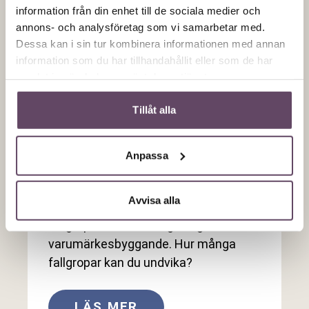
information från din enhet till de sociala medier och
annons- och analysföretag som vi samarbetar med.
Dessa kan i sin tur kombinera informationen med annan
information som du har tillhandahållit eller som de har
samlat in när du har använt deras tjänster.
6 fallgropar när du bygger
Tillåt alla
varumärke
Dags att stärka varumärket, det kan
Anpassa
vara ungefär hur svårt och enkelt som
helst. Häng med på vår djupdykning
Avvisa alla
där vi går igenom sex vanliga
fallgropar och misstag kring
varumärkesbyggande. Hur många
fallgropar kan du undvika?
LÄS MER