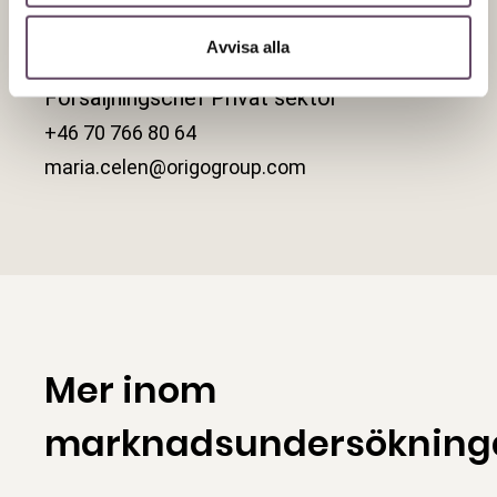
Maria
Celén Törnqvist
Avvisa alla
Försäljningschef Privat sektor
+46 70 766 80 64
maria.celen@origogroup.com
Mer inom
marknadsundersökning