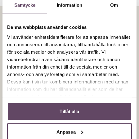
Samtycke
Information
Om
Denna webbplats använder cookies
Hör gärna av dig.
Vi använder enhetsidentifierare för att anpassa innehållet
och annonserna till användarna, tillhandahålla funktioner
för sociala medier och analysera vår trafik. Vi
vidarebefordrar även sådana identifierare och annan
information från din enhet till de sociala medier och
annons- och analysföretag som vi samarbetar med.
Dessa kan i sin tur kombinera informationen med annan
information som du har tillhandahållit eller som de har
samlat in när du har använt deras tjänster.
Tillåt alla
Anpassa