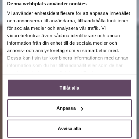
Denna webbplats använder cookies
Vi använder enhetsidentifierare för att anpassa innehållet
och annonserna till användarna, tillhandahålla funktioner
Brand Equity – Ditt
för sociala medier och analysera vår trafik. Vi
vidarebefordrar även sådana identifierare och annan
information från din enhet till de sociala medier och
varumärke är
annons- och analysföretag som vi samarbetar med.
Dessa kan i sin tur kombinera informationen med annan
viktigare än du tror
information som du har tillhandahållit eller som de har
samlat in när du har använt deras tjänster.
Tillåt alla
Anpassa
Avvisa alla